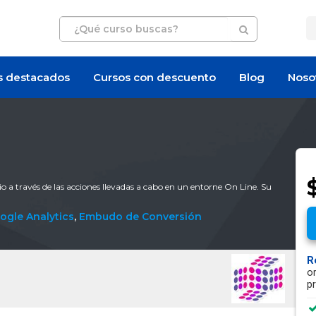
s destacados
Cursos con descuento
Blog
Noso
$
 a través de las acciones llevadas a cabo en un entorne On Line. Su
ogle Analytics
,
Embudo de Conversión
R
o
p