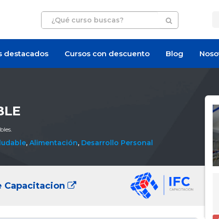
s destacados
Cursos con descuento
Blog
Noso
BLE
bles.
ludable
,
Alimentación
,
Desarrollo Personal
e Capacitacion