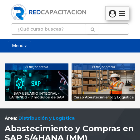
Menú
El mejor precio
El mejor precio
SAP USUARIO INTEGRAL -
LATINNEG - 7 módulos de SAP
Curso Abastecimiento y Logística
Área:
Distribución y Logística
Abastecimiento y Compras en
SAP S/4HANA (MM)