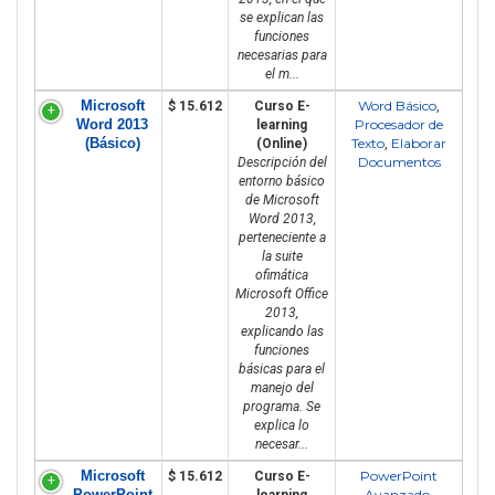
se explican las
funciones
necesarias para
el m...
Microsoft
Word Básico
$ 15.612
Curso E-
,
Word 2013
Procesador de
learning
(Básico)
Texto
Elaborar
(Online)
,
Documentos
Descripción del
entorno básico
de Microsoft
Word 2013,
perteneciente a
la suite
ofimática
Microsoft Office
2013,
explicando las
funciones
básicas para el
manejo del
programa. Se
explica lo
necesar...
Microsoft
PowerPoint
$ 15.612
Curso E-
PowerPoint
Avanzado
learning
,