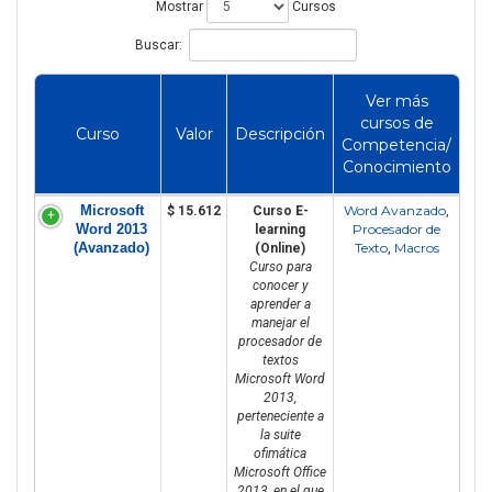
Mostrar
Cursos
Buscar:
Ver más
cursos de
Curso
Valor
Descripción
Competencia/
Conocimiento
Microsoft
Word Avanzado
$ 15.612
Curso E-
,
Word 2013
Procesador de
learning
(Avanzado)
Texto
Macros
(Online)
,
Curso para
conocer y
aprender a
manejar el
procesador de
textos
Microsoft Word
2013,
perteneciente a
la suite
ofimática
Microsoft Office
2013, en el que