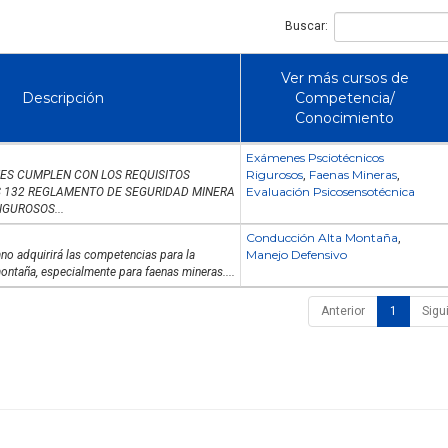
Buscar:
Ver más cursos de
Descripción
Competencia/
Conocimiento
Exámenes Psciotécnicos
Rigurosos
Faenas Mineras
S CUMPLEN CON LOS REQUISITOS
,
,
Evaluación Psicosensotécnica
DS 132 REGLAMENTO DE SEGURIDAD MINERA
GUROSOS...
Conducción Alta Montaña
,
Manejo Defensivo
mno adquirirá las competencias para la
ontaña, especialmente para faenas mineras....
Anterior
1
Sigu