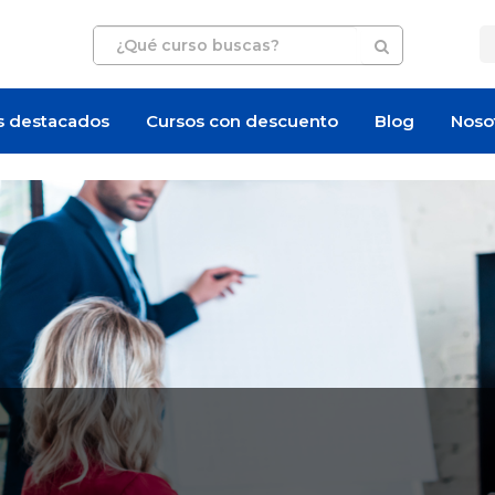
s destacados
Cursos con descuento
Blog
Noso
Artículo
Oferta de empleo
Mujeres en la Minería: Chile se