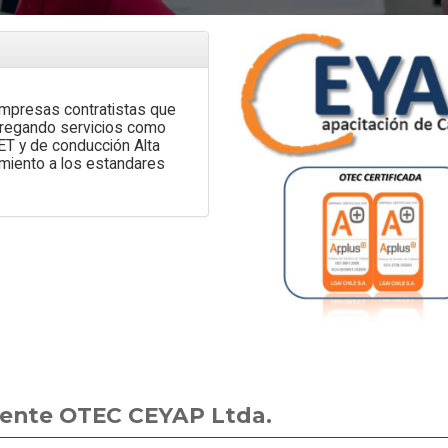
Posiciona como Líder y la
Se buscan Ing
para
Capacitación es Clave para el
Técnicos ex
Crecimiento
Experiencia
Empresas contratistas que
ntregando servicios como
 y de conducción Alta
emiento a los estandares
erente OTEC CEYAP Ltda.