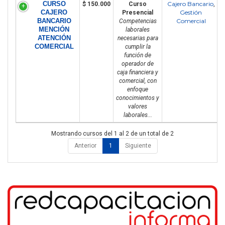
CURSO
Cajero Bancario
$ 150.000
Curso
,
CAJERO
Gestión
Presencial
BANCARIO
Comercial
Competencias
MENCIÓN
laborales
ATENCIÓN
necesarias para
COMERCIAL
cumplir la
función de
operador de
caja financiera y
comercial, con
enfoque
conocimientos y
valores
laborales...
Mostrando cursos del 1 al 2 de un total de 2
Anterior
1
Siguiente