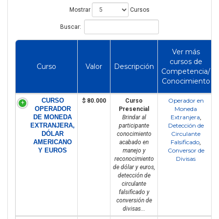
Mostrar
Cursos
Buscar:
Ver más
cursos de
Curso
Valor
Descripción
Competencia/
Conocimiento
CURSO
Operador en
$ 80.000
Curso
OPERADOR
Moneda
Presencial
DE MONEDA
Extranjera
Brindar al
,
EXTRANJERA,
Detección de
participante
DÓLAR
Circulante
conocimiento
AMERICANO
Falsificado
acabado en
,
Y EUROS
Conversor de
manejo y
Divisas
reconocimiento
de dólar y euros,
detección de
circulante
falsificado y
conversión de
divisas...