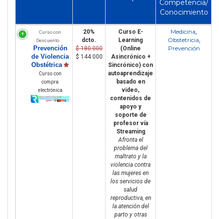
Competencia/
Conocimiento
Medicina
20%
Curso E-
,
Curso con
Obstetricia
dcto.
Learning
,
Descuento
Prevención
Prevención
$ 180.000
(Online
de Violencia
$ 144.000
Asincrónico +
Obstétrica
Sincrónico) con
autoaprendizaje
Curso con
basado en
compra
video,
electrónica
contenidos de
apoyo y
soporte de
profesor vía
Streaming
Afronta el
problema del
maltrato y la
violencia contra
las mujeres en
los servicios de
salud
reproductiva, en
la atención del
parto y otras