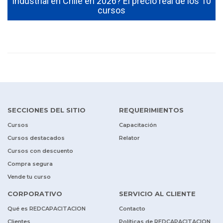
industrial en Chile en 2026? El precio real de los 10
cursos
SECCIONES DEL SITIO
REQUERIMIENTOS
Cursos
Capacitación
Cursos destacados
Relator
Cursos con descuento
Compra segura
Vende tu curso
CORPORATIVO
SERVICIO AL CLIENTE
Qué es REDCAPACITACION
Contacto
Clientes
Políticas de REDCAPACITACION