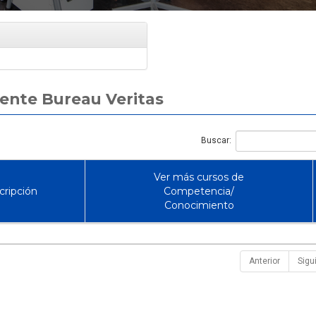
Cómo Formar una Br
Emergencia en tu 
rente Bureau Veritas
Buscar:
Ver más cursos de
cripción
Competencia/
Conocimiento
Anterior
Sigu