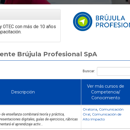
Se busca: Analista
Se busca Diseñador Gráfico
Experiencia y Ser
 y OTEC con más de 10 años
pacitación.
rente Brújula Profesional SpA
Buscar:
Ver más cursos de
Descripción
Competencia/
Conocimiento
Oratoria
Comunicación
,
Oral
Comunicación de
 de enseñanza combinará teoría y práctica,
,
Alto Impacto
resentaciones digitales, guías de ejercicios, rúbricas
entará el aprendizaje activ...