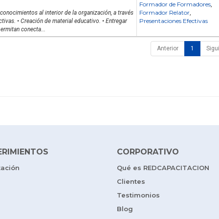
Formador de Formadores
,
Formador Relator
 conocimientos al interior de la organización, a través
,
Presentaciones Efectivas
tivas. • Creación de material educativo. • Entregar
ermitan conecta...
Anterior
1
Sigu
ERIMIENTOS
CORPORATIVO
tación
Qué es REDCAPACITACION
Clientes
Testimonios
Blog