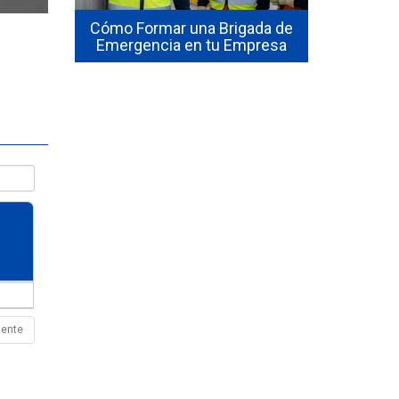
sta de
seguridad 
hile:
Cómo Formar una Brigada de
en 2026? El
isitos
Emergencia en tu Empresa
1
iente