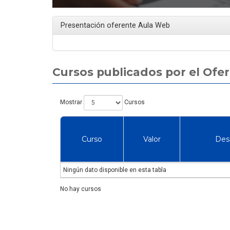
dad industrial en Chile
manejo de extintores en Chile
? El precio real de los
en 2026? Precios reales y qué
10 cursos
incluye cada opción
Presentación oferente Aula Web
Cursos publicados por el Ofe
Mostrar
Cursos
Curso
Valor
Des
Ningún dato disponible en esta tabla
No hay cursos