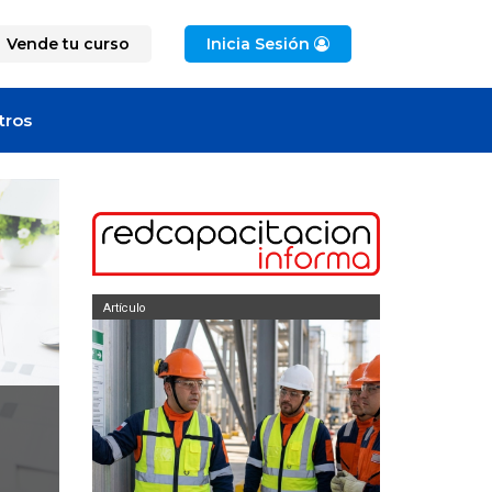
Vende tu curso
Inicia Sesión
tros
Artículo
Artículo
¿Cuánto cue