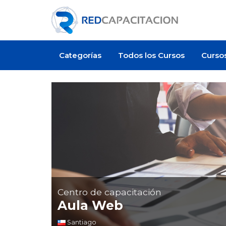
Categorías
Todos los Cursos
Curso
Artículo
Centro de capacitación
Aula Web
 cuesta certificarse en
¿Cuánto cuesta un curso de
Santiago