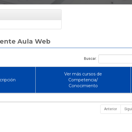
¿Cuánto dura un curso de uso
Cómo Ser Brigadi
y manejo de extintores en
Emergencia en C
Chile?
Funciones y Requ
rente Aula Web
Buscar:
Ver más cursos de
cripción
Competencia/
Conocimiento
Anterior
Sigu