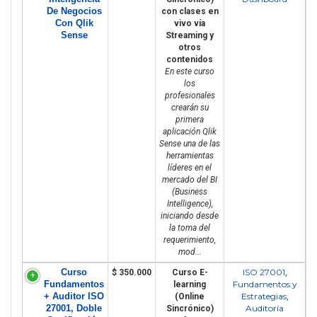
De Negocios
con clases en
Con Qlik
vivo vía
Sense
Streaming y
otros
contenidos
En este curso
los
profesionales
crearán su
primera
aplicación Qlik
Sense una de las
herramientas
líderes en el
mercado del BI
(Business
Intelligence),
iniciando desde
la toma del
requerimiento,
mod...
Curso
ISO 27001
$ 350.000
Curso E-
,
Fundamentos
Fundamentos y
learning
+ Auditor ISO
Estrategias
(Online
,
27001, Doble
Auditoría
Sincrónico)