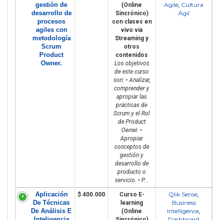
gestión de
Agile
Cultura
(Online
,
desarrollo de
Ágil
Sincrónico)
procesos
con clases en
agiles con
vivo vía
metodología
Streaming y
Scrum
otros
Product
contenidos
Owner.
Los objetivos
de este curso
son: • Analizar,
comprender y
apropiar las
prácticas de
Scrum y el Rol
de Product
Owner. •
Apropiar
conceptos de
gestión y
desarrollo de
producto o
servicio. • P...
Aplicación
Qlik Sense
$ 400.000
Curso E-
,
De Técnicas
Business
learning
De Análisis E
Intelligence
(Online
,
Inteligencia
Dashboard
Sincrónico)