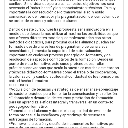
conlleva. Sin olvidar que para alcanzar estos objetivos nos será
necesario el "saber-hacer" y los conocimientos técnicos. Es muy
importante la consecución de lo transversal, el rol y estilo
comunicativo del formador y la pragmatización del curriculum que
se pretende exponer y adquirir del alumno.
Dentro de este curso, nuestra propuesta sería innovadora en la
medida que desearíamos utilizar al máximo las posibilidades que
nos ofrecen diferentes modelos, complementadas con otros
métodos didácticos, para procurar que los alumnos puedan ser
formados desde una esfera de pragmatismo cercana a sus
necesidades, fomentar la capacidad de autoevaluación,
importante en cualquier proceso pedagógico-formativo, y de
resolución de aspectos conflictivos de la formación. Desde un
punto de vista formativo, este curso pretende desarrollar
prácticas innovadoras que serán la puesta en marcha de métodos
y técnicas didáctico-formativas como el trabajo de cooperación,
la valorización y cambio actitudinal-conductual de los formadores
ante el hecho formativo.
OBJETIVOS
*Adquisición de técnicas y estrategias de enseñanza-aprendizaje
de carácter práctico para fomentar la comunicación y la reflexión.
*Elaboración y desarrollo de recursos y métodos de formación
para un aprendizaje eficaz integral y transversal en un contexto
pedagógico-formativo.
*Fomentar en el alumno y docente la capacidad de evaluar de
forma procesual la enseñanza y aprendizaje de recursos y
estrategias de formación.
*Promover la creación y diseño de instrumentos formativos por
parte de los propios agentes inmersos en el contexto de