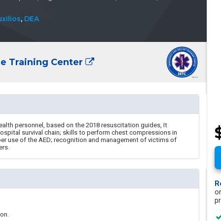
xilios
,
DEA
 Training Center
alth personnel, based on the 2018 resuscitation guides, It
hospital survival chain; skills to perform chest compressions in
oper use of the AED; recognition and management of victims of
ers.
R
o
p
ion.