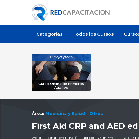
Categorías
Todos los Cursos
Curso
El mejor precio
Curso Online de Primeros
Auxilios
Área:
Medicina y Salud - Otros
First Aid CRP and AED e
we offer comprehensive first aid courses in English, tailore