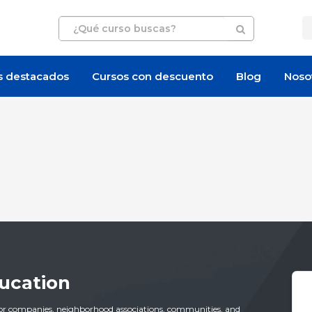
s destacados
Cursos con descuento
Blog
Noso
ducation
d for companies, neighborhood associations, communities, and