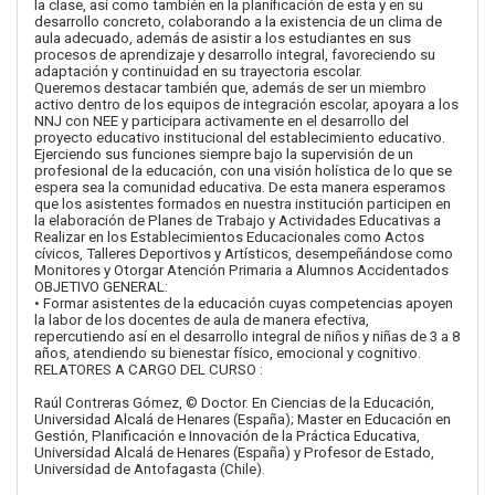
la clase, así como también en la planificación de esta y en su
desarrollo concreto, colaborando a la existencia de un clima de
aula adecuado, además de asistir a los estudiantes en sus
procesos de aprendizaje y desarrollo integral, favoreciendo su
adaptación y continuidad en su trayectoria escolar.
Queremos destacar también que, además de ser un miembro
activo dentro de los equipos de integración escolar, apoyara a los
NNJ con NEE y participara activamente en el desarrollo del
proyecto educativo institucional del establecimiento educativo.
Ejerciendo sus funciones siempre bajo la supervisión de un
profesional de la educación, con una visión holística de lo que se
espera sea la comunidad educativa. De esta manera esperamos
que los asistentes formados en nuestra institución participen en
la elaboración de Planes de Trabajo y Actividades Educativas a
Realizar en los Establecimientos Educacionales como Actos
cívicos, Talleres Deportivos y Artísticos, desempeñándose como
Monitores y Otorgar Atención Primaria a Alumnos Accidentados
OBJETIVO GENERAL:
• Formar asistentes de la educación cuyas competencias apoyen
la labor de los docentes de aula de manera efectiva,
repercutiendo así en el desarrollo integral de niños y niñas de 3 a 8
años, atendiendo su bienestar físico, emocional y cognitivo.
RELATORES A CARGO DEL CURSO :
Raúl Contreras Gómez, © Doctor. En Ciencias de la Educación,
Universidad Alcalá de Henares (España); Master en Educación en
Gestión, Planificación e Innovación de la Práctica Educativa,
Universidad Alcalá de Henares (España) y Profesor de Estado,
Universidad de Antofagasta (Chile).