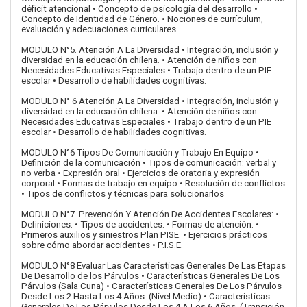
déficit atencional • Concepto de psicología del desarrollo •
Concepto de Identidad de Género. • Nociones de currículum,
evaluación y adecuaciones curriculares.
MODULO N°5. Atención A La Diversidad • Integración, inclusión y
diversidad en la educación chilena. • Atención de niños con
Necesidades Educativas Especiales • Trabajo dentro de un PIE
escolar • Desarrollo de habilidades cognitivas.
MODULO N° 6 Atención A La Diversidad • Integración, inclusión y
diversidad en la educación chilena. • Atención de niños con
Necesidades Educativas Especiales • Trabajo dentro de un PIE
escolar • Desarrollo de habilidades cognitivas.
MODULO N°6 Tipos De Comunicación y Trabajo En Equipo •
Definición de la comunicación • Tipos de comunicación: verbal y
no verba • Expresión oral • Ejercicios de oratoria y expresión
corporal • Formas de trabajo en equipo • Resolución de conflictos
• Tipos de conflictos y técnicas para solucionarlos
MODULO N°7. Prevención Y Atención De Accidentes Escolares: •
Definiciones. • Tipos de accidentes. • Formas de atención. •
Primeros auxilios y siniestros Plan PISE. • Ejercicios prácticos
sobre cómo abordar accidentes • P.I.S.E.
MODULO N°8 Evaluar Las Características Generales De Las Etapas
De Desarrollo de los Párvulos • Características Generales De Los
Párvulos (Sala Cuna) • Características Generales De Los Párvulos
Desde Los 2 Hasta Los 4 Años. (Nivel Medio) • Características
Generales De Los Párvulos Desde Los 4 A Los 6 Años. (Transición