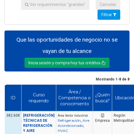
Ver requerimientos "grandes"
Cancelar
Filtrar
Que las oportunidades de negocio no se
vayan de tu alcance
Inicia sesión y compra hoy tus créditos
Mostrando 1-8 de 8
Área /
Curso
¿Quién
ID
Competencia o
Ubicació
requerido
busca?
conocimiento
382.608
[REFRIGERACIÓN]
Región
Área Sector Industrial
Refrigeración
Aire
TÉCNICAS DE
,
Empresa
Metropolita
Acondicionado
REFRIGERACIÓN
,
HVAC
Y AIRE