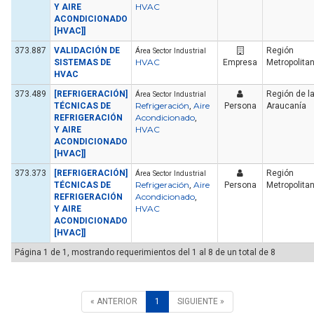
HVAC
Y AIRE
ACONDICIONADO
[HVAC]]
373.887
VALIDACIÓN DE
Región
Área Sector Industrial
HVAC
SISTEMAS DE
Empresa
Metropolita
HVAC
373.489
[REFRIGERACIÓN]
Región de l
Área Sector Industrial
Refrigeración
Aire
TÉCNICAS DE
,
Persona
Araucanía
Acondicionado
REFRIGERACIÓN
,
HVAC
Y AIRE
ACONDICIONADO
[HVAC]]
373.373
[REFRIGERACIÓN]
Región
Área Sector Industrial
Refrigeración
Aire
TÉCNICAS DE
,
Persona
Metropolita
Acondicionado
REFRIGERACIÓN
,
HVAC
Y AIRE
ACONDICIONADO
[HVAC]]
Página 1 de 1, mostrando requerimientos del 1 al 8 de un total de 8
« ANTERIOR
1
SIGUIENTE »