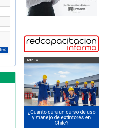
dito?
Artículo
Artículo
curso de
 en Chile
¿Cuánto dura un curso de uso
Cómo Se
les y qué
y manejo de extintores en
Emerge
ción
Chile?
Funcion