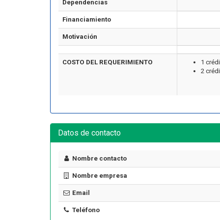
Dependencias
Financiamiento
Motivación
COSTO DEL REQUERIMIENTO
1 créd
2 créd
Artículo
Datos de contacto
Nombre contacto
Nombre empresa
Email
Cómo Formar una Brigada de
Emergencia en tu Empresa
Teléfono