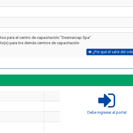
itos para el centro de capacitación "Desmarcap Spa"
ito(s) para los demás centros de capacitación
¿Por qué el valor del cré
Artículo
Artículo
¿Cuánto cuesta certificarse en
¿Cuánto cuesta un 
Debe ingresar al portal
seguridad industrial en Chile
manejo de extintores
en 2026? El precio real de los
en 2026? Precios rea
10 cursos
incluye cada op