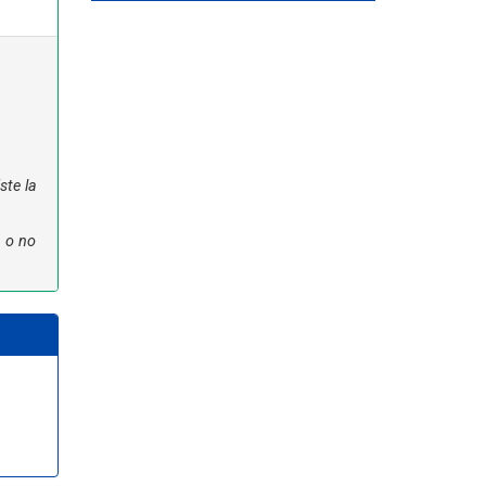
ste la
n o no