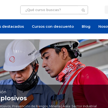
s destacados
Cursos con descuento
Blog
Noso
ión
plosivos
ivos, Prevención de Riesgos, Minería | Área: Sector Industrial