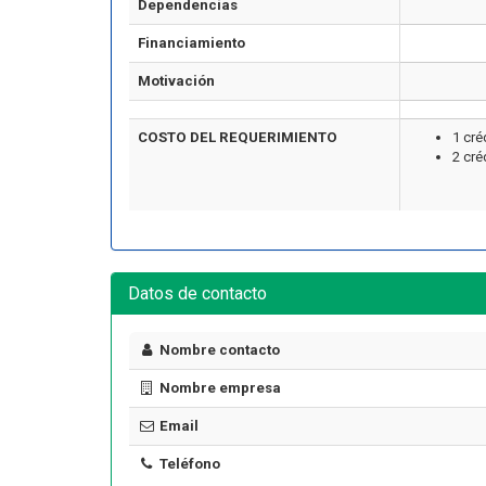
Dependencias
Financiamiento
Motivación
COSTO DEL REQUERIMIENTO
1 cré
2 cré
Artículo
Datos de contacto
Nombre contacto
Nombre empresa
¿Cuánto cuesta certificarse en
seguridad industrial en Chile
Email
ormar una Brigada de
en 2026? El precio real de los
encia en tu Empresa
10 cursos
Teléfono