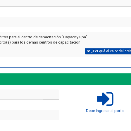
ditos para el centro de capacitación "Capacity Spa"
dito(s) para los demás centros de capacitación
¿Por qué el valor del cré
Artículo
Artículo
¿Cuánto cuesta un curso de
Debe ingresar al portal
manejo de extintores en Chile
¿Cuánto dura un cur
en 2026? Precios reales y qué
y manejo de extint
incluye cada opción
Chile?