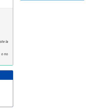
ste la
n o no