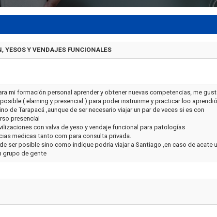
N, YESOS Y VENDAJES FUNCIONALES
 para mi formación personal aprender y obtener nuevas competencias, me gust
posible ( elarning y presencial ) para poder instruirme y practicar loo aprendi
no de Tarapacá ,aunque de ser necesario viajar un par de veces si es con
rso presencial
lizaciones con valva de yeso y vendaje funcional para patologías
cias medicas tanto com para consulta privada.
n de ser posible sino como indique podria viajar a Santiago ,en caso de acate 
un grupo de gente