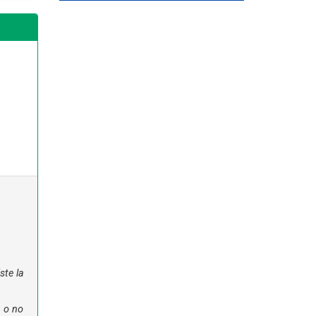
ste la
n o no