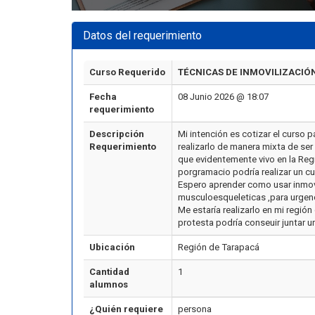
Datos del requerimiento
Curso Requerido
TÉCNICAS DE INMOVILIZACIÓ
Fecha
08 Junio 2026 @ 18:07
requerimiento
Descripción
Mi intención es cotizar el curso
Requerimiento
realizarlo de manera mixta de ser 
que evidentemente vivo en la Regi
porgramacio podría realizar un cu
Espero aprender como usar inmovi
musculoesqueleticas ,para urgen
Me estaría realizarlo en mi regió
protesta podría conseuir juntar 
Ubicación
Región de Tarapacá
Cantidad
1
alumnos
¿Quién requiere
persona