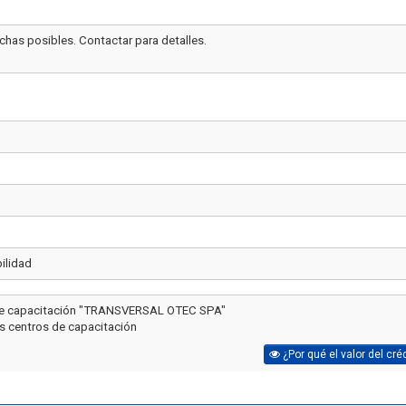
echas posibles. Contactar para detalles.
Artículo
ilidad
o de capacitación "TRANSVERSAL OTEC SPA"
ás centros de capacitación
¿Por qué el valor del cré
Cómo Formar una Br
Emergencia en tu 