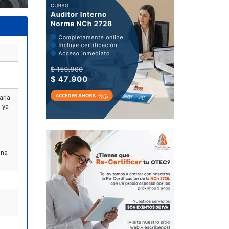
aría
ó ya
una