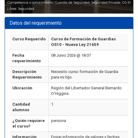
Competencia o conocimiento: Guardia de Seguridad, Seguridad Privada, OS-10
| Área: Seguridad
Datos del requerimiento
Curso Requerido
Curso de Formación de Guardias
OS10 - Nueva Ley 21659
Fecha
08 Junio 2026 @ 18:07
requerimiento
Descripción
Necesito curso formación de Guardia
Requerimiento
para mi hijo
Ubicación
Región del Libertador General Bernardo
O'Higgins
Cantidad
1
alumnos
¿Quién requiere
persona
el curso?
Información
Enviar información de valores y fechas