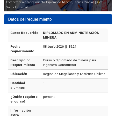
Competencia o conocimiento: Diplomado, Minería, Faenas Mineras | Área:
Sector Industrial
Datos del requerimiento
Curso Requerido
DIPLOMADO EN ADMINISTRACIÓN
MINERA
Fecha
08 Junio 2026 @ 15:21
requerimiento
Descripción
Curso o diplomado de mineria para
Requerimiento
Ingeniero Constructor
Ubicación
Región de Magallanes y Antártica Chilena
Cantidad
1
alumnos
¿Quién requiere
persona
el curso?
Información
extra