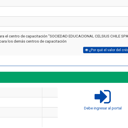
para el centro de capacitación "SOCIEDAD EDUCACIONAL CELSIUS CHILE SPA
 para los demás centros de capacitación
¿Por qué el valor del cré
Artículo
Artículo
¿Cuánto cuesta un curso de
Debe ingresar al portal
manejo de extintores en Chile
¿Cuánto dura un cur
en 2026? Precios reales y qué
y manejo de extint
incluye cada opción
Chile?