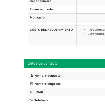
Dependencias
Financiamiento
Motivación
COSTO DEL REQUERIMIENTO
1 créditos 
2 crédito(s)
Artículo
Datos de contacto
Nombre contacto
Nombre empresa
¿Cuánto cuesta certificarse en
seguridad industrial en Chile
Email
ormar una Brigada de
en 2026? El precio real de los
encia en tu Empresa
10 cursos
Teléfono