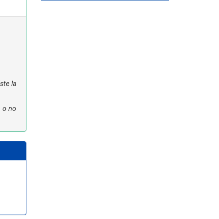
ste la
n o no