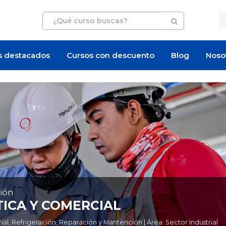
s destacados
Cursos con descuento
Blog
Noso
ión
ICA Y COMERCIAL
l, Refrigeración, Reparación y Mantención | Área: Sector Industrial