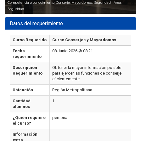
Competencia o conocimiento: Conserje, Mayordomos, Seguridad | Área:
Seguridad
Datos del requerimiento
Curso Requerido
Curso Conserjes y Mayordomos
Fecha
08 Junio 2026 @ 08:21
requerimiento
Descripción
Obtener la mayor información posible
Requerimiento
para ejercer las funciones de conserje
eficientemente
Ubicación
Región Metropolitana
Cantidad
1
alumnos
¿Quién requiere
persona
el curso?
Información
extra