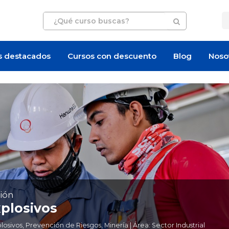
s destacados
Cursos con descuento
Blog
Noso
ión
plosivos
ivos, Prevención de Riesgos, Minería | Área: Sector Industrial