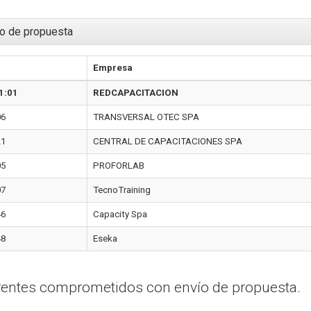
o de propuesta
Empresa
1:01
REDCAPACITACION
06
TRANSVERSAL OTEC SPA
21
CENTRAL DE CAPACITACIONES SPA
05
PROFORLAB
07
TecnoTraining
46
Capacity Spa
48
Eseka
erentes comprometidos con envío de propuesta.