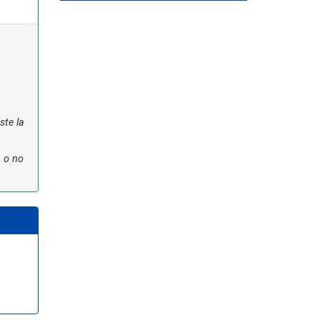
ste la
n o no