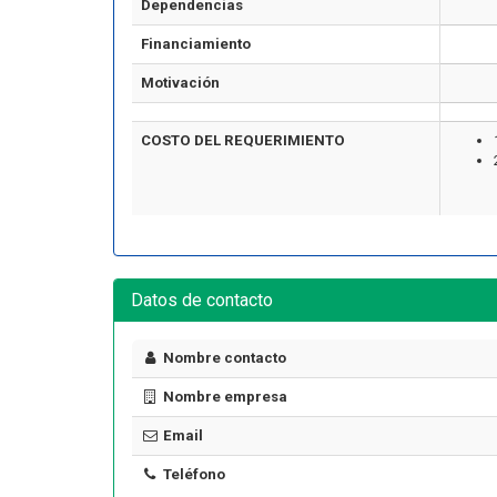
Dependencias
Financiamiento
Motivación
COSTO DEL REQUERIMIENTO
Artículo
Datos de contacto
Nombre contacto
Nombre empresa
¿Cuánto cuesta certificarse en
seguridad industrial en Chile
Email
ormar una Brigada de
en 2026? El precio real de los
encia en tu Empresa
10 cursos
Teléfono