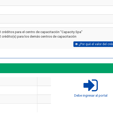
1 créditos para el centro de capacitación "Capacity Spa"
2 crédito(s) para los demás centros de capacitación
¿Por qué el valor del cré
Artículo
Artículo
¿Cuánto cuesta un curso de
Debe ingresar al portal
manejo de extintores en Chile
¿Cuánto dura un cur
en 2026? Precios reales y qué
y manejo de extint
incluye cada opción
Chile?