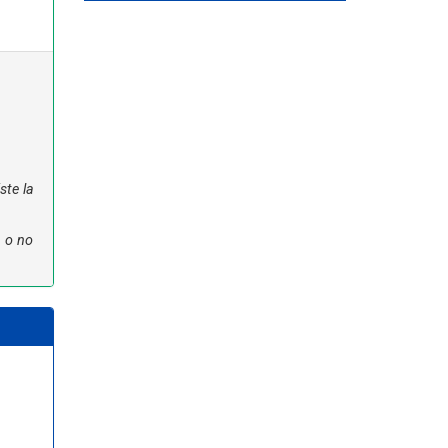
ste la
n o no