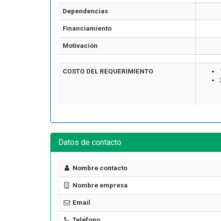
Dependencias
Financiamiento
Motivación
COSTO DEL REQUERIMIENTO
Artículo
Datos de contacto
Nombre contacto
¿Cuánto cuesta certificarse en
Nombre empresa
seguridad industrial en Chile
ormar una Brigada de
en 2026? El precio real de los
Email
encia en tu Empresa
10 cursos
Teléfono