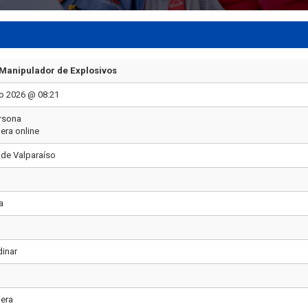
Manipulador de Explosivos
o 2026 @ 08:21
rsona
era online
 de Valparaíso
a
dinar
iera