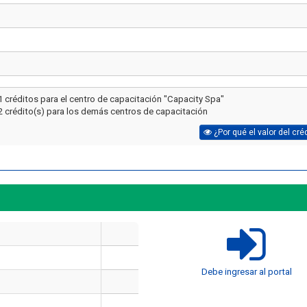
1 créditos para el centro de capacitación "Capacity Spa"
2 crédito(s) para los demás centros de capacitación
¿Por qué el valor del cré
Artículo
Artículo
¿Cuánto cuesta un curso de
manejo de extintores en Chile
¿Cuánto dura un cur
Debe ingresar al portal
en 2026? Precios reales y qué
y manejo de extint
incluye cada opción
Chile?