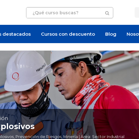
s destacados
Cursos con descuento
Blog
Noso
ión
plosivos
ivos, Prevención de Riesgos, Minería | Área: Sector Industrial