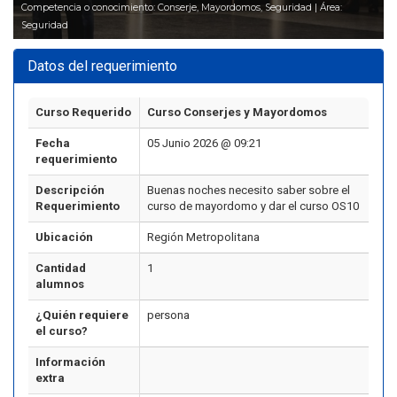
Competencia o conocimiento: Conserje, Mayordomos, Seguridad | Área:
Seguridad
Datos del requerimiento
Curso Requerido
Curso Conserjes y Mayordomos
Fecha
05 Junio 2026 @ 09:21
requerimiento
Descripción
Buenas noches necesito saber sobre el
Requerimiento
curso de mayordomo y dar el curso OS10
Ubicación
Región Metropolitana
Cantidad
1
alumnos
¿Quién requiere
persona
el curso?
Información
extra