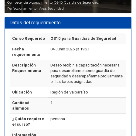
Competencia o conocimiento: OS-10, Guardia de Seguridad,
Perfeccionamiento | Área: Seguridad
Datos del requerimiento
Curso Requerido
OS10 para Guardias de Seguridad
Fecha
04 Junio 2026 @ 19:21
requerimiento
Descripción
Deseó recibir la capacitación necesaria
Requerimiento
para desarrollarme como guardia de
seguridad y desempeñarme prolijamente
en las tareas asignadas
Ubicación
Región de Valparaíso
Cantidad
1
alumnos
¿Quién requiere
persona
el curso?
Información