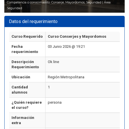
Competencia o conocimiento: Conserje, Mayordomos, Seguridad | Área:
Seguridad
Datos del requerimiento
Curso Requerido
Curso Conserjes y Mayordomos
Fecha
03 Junio 2026 @ 19:21
requerimiento
Descripción
Ok line
Requerimiento
Ubicación
Región Metropolitana
Cantidad
1
alumnos
¿Quién requiere
persona
el curso?
Información
extra