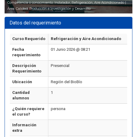
Competencia o conocimiento: Instalador, Refrigeración, Aire Acondicionado |
Área: Calidad, Producción e Investigación y Desarrollo
Datos del requerimiento
Curso Requerido
Refrigeración y Aire Acondicionado
Fecha
01 Junio 2026 @ 08:21
requerimiento
Descripción
Presencial
Requerimiento
Ubicación
Región del BioBío
Cantidad
1
alumnos
¿Quién requiere
persona
el curso?
Información
extra