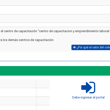
a el centro de capacitación "centro de capacitacion y emprendimiento laboral
ara los demás centros de capacitación
¿Por qué el valor del cré
Artículo
Artículo
¿Cuánto cuesta un curso de
manejo de extintores en Chile
¿Cuánto dura un cur
Debe ingresar al portal
en 2026? Precios reales y qué
y manejo de extint
incluye cada opción
Chile?