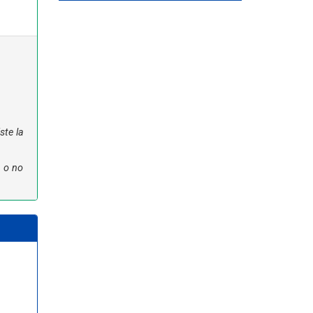
ste la
n o no