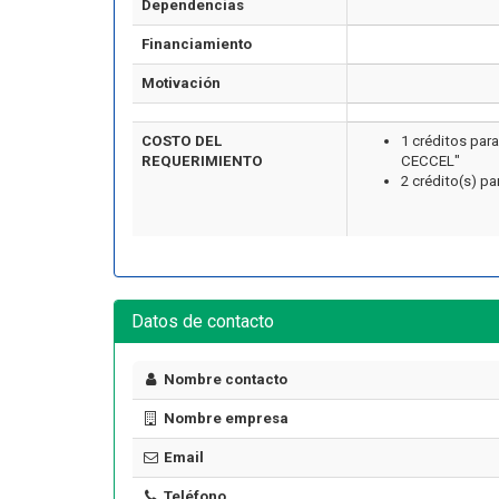
Dependencias
Financiamiento
Motivación
COSTO DEL
1 créditos par
REQUERIMIENTO
CECCEL"
2 crédito(s) p
Artículo
Datos de contacto
Nombre contacto
¿Cuánto cuesta certificarse en
Nombre empresa
seguridad industrial en Chile
ormar una Brigada de
en 2026? El precio real de los
Email
encia en tu Empresa
10 cursos
Teléfono