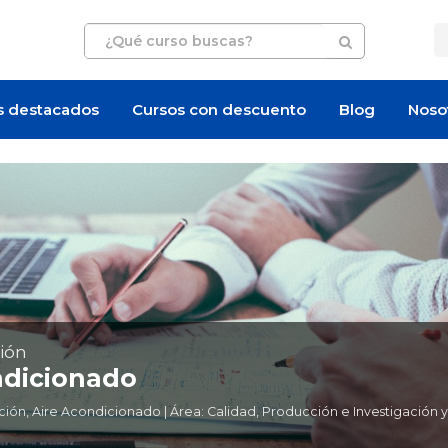
s destacados
Cursos con descuento
Blog
Noso
ión
ndicionado
ión, Aire Acondicionado | Área: Calidad, Producción e Investigación 