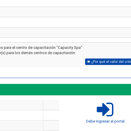
os para el centro de capacitación "Capacity Spa"
o(s) para los demás centros de capacitación
¿Por qué el valor del cré
Artículo
Artículo
¿Cuánto cuesta un curso de
manejo de extintores en Chile
¿Cuánto dura un cur
en 2026? Precios reales y qué
y manejo de extint
Debe ingresar al portal
incluye cada opción
Chile?