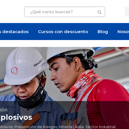
s destacados
Cursos con descuento
Blog
Noso
ión
plosivos
ivos, Prevención de Riesgos, Minería | Área: Sector Industrial