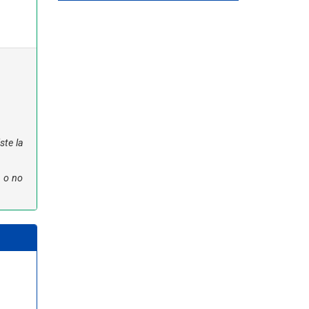
ste la
n o no