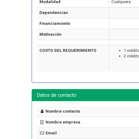
Modalidad
Cualquiera
Dependencias
Financiamiento
Motivación
COSTO DEL REQUERIMIENTO
1 crédit
2 crédit
Artículo
Datos de contacto
Nombre contacto
¿Cuánto cuesta certificarse en
seguridad industrial en Chile
Nombre empresa
ormar una Brigada de
en 2026? El precio real de los
encia en tu Empresa
10 cursos
Email