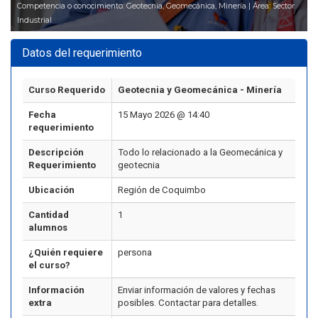
Competencia o conocimiento: Geotecnia, Geomecánica, Minería | Área: Sector
Industrial
Datos del requerimiento
Curso Requerido
Geotecnia y Geomecánica - Minería
Fecha
15 Mayo 2026 @ 14:40
requerimiento
Descripción
Todo lo relacionado a la Geomecánica y
Requerimiento
geotecnia
Ubicación
Región de Coquimbo
Cantidad
1
alumnos
¿Quién requiere
persona
el curso?
Información
Enviar información de valores y fechas
extra
posibles. Contactar para detalles.