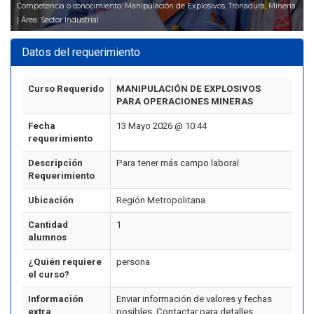
Competencia o conocimiento: Manipulación de Explosivos, Tronadura, Minería
| Área: Sector Industrial
Datos del requerimiento
Curso Requerido
MANIPULACIÓN DE EXPLOSIVOS
PARA OPERACIONES MINERAS
Fecha
13 Mayo 2026 @ 10:44
requerimiento
Descripción
Para tener más campo laboral
Requerimiento
Ubicación
Región Metropolitana
Cantidad
1
alumnos
¿Quién requiere
persona
el curso?
Información
Enviar información de valores y fechas
extra
posibles. Contactar para detalles.