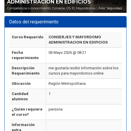
ADMINISTRACION EN EDIFICIOS
Competencia o conocimiento: Conserje, OS-10, Mayordomos | Área: Seguridad
Datos del requerimiento
Curso Requerido
CONSERJES Y MAYORDOMO
ADMINISTRACION EN EDIFICIOS
Fecha
06 Mayo 2026 @ 08:21
requerimiento
Descripción
me gustaría recibir información sobre los
Requerimiento
cursos para mayordomos online
Ubicación
Región Metropolitana
Cantidad
1
alumnos
¿Quién requiere
persona
el curso?
Información
extra