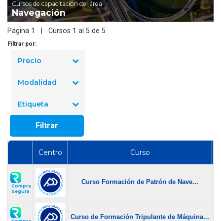
Cursos de capacitación del área
Navegación
Página 1 | Cursos 1 al 5 de 5
Filtrar por:
Precio
Modalidad
Etiqueta
Filtrar
Centro
Curso
$
Curso Formación de Patrón de Nave...
$ 
Compra
Segura
$
Curso de Formación Tripulante de Máquina...
Compra