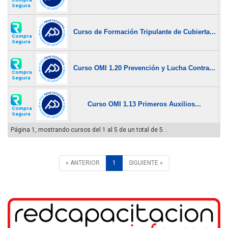
$ 
Segura
$
Curso de Formación Tripulante de Cubierta...
$
Compra
Segura
Curso OMI 1.20 Prevención y Lucha Contra...
$
Compra
Segura
Curso OMI 1.13 Primeros Auxilios...
$
Compra
Segura
Página 1, mostrando cursos del 1 al 5 de un total de 5. .
« ANTERIOR
1
SIGUIENTE »