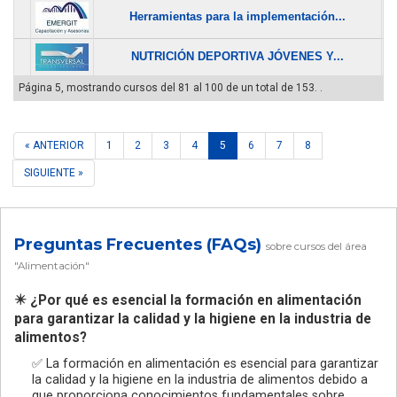
Herramientas para la implementación...
$
NUTRICIÓN DEPORTIVA JÓVENES Y...
$
Página 5, mostrando cursos del 81 al 100 de un total de 153. .
« ANTERIOR
1
2
3
4
5
6
7
8
SIGUIENTE »
Preguntas Frecuentes (FAQs)
sobre cursos del área
"Alimentación"
✴️ ¿Por qué es esencial la formación en alimentación
para garantizar la calidad y la higiene en la industria de
alimentos?
✅ La formación en alimentación es esencial para garantizar
la calidad y la higiene en la industria de alimentos debido a
que proporciona conocimientos fundamentales sobre