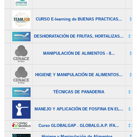
CURSO E-learning de BUENAS PRACTICAS...
$ 25
DESHIDRATACIÓN DE FRUTAS, HORTALIZAS...
$ 12
MANIPULACIÓN DE ALIMENTOS - 8...
$ 32
HIGIENE Y MANIPULACIÓN DE ALIMENTOS...
$ 45
TÉCNICAS DE PANADERIA
$ 12
MANEJO Y APLICACIÓN DE FOSFINA EN EL...
$ 45
Curso GLOBALGAP . GLOBALG.A.P. IFA...
$ 20
Higiene y Manipulación de Alimentos...
$ 60