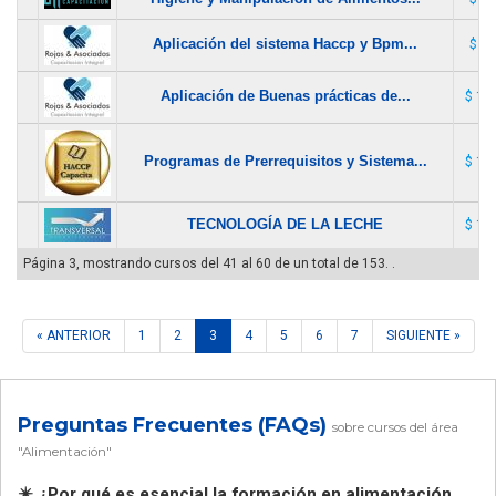
Aplicación del sistema Haccp y Bpm...
$ 85
Aplicación de Buenas prácticas de...
$ 17
Programas de Prerrequisitos y Sistema...
$ 19
TECNOLOGÍA DE LA LECHE
$ 12
Página 3, mostrando cursos del 41 al 60 de un total de 153. .
« ANTERIOR
1
2
3
4
5
6
7
SIGUIENTE »
Preguntas Frecuentes (FAQs)
sobre cursos del área
"Alimentación"
✴️ ¿Por qué es esencial la formación en alimentación