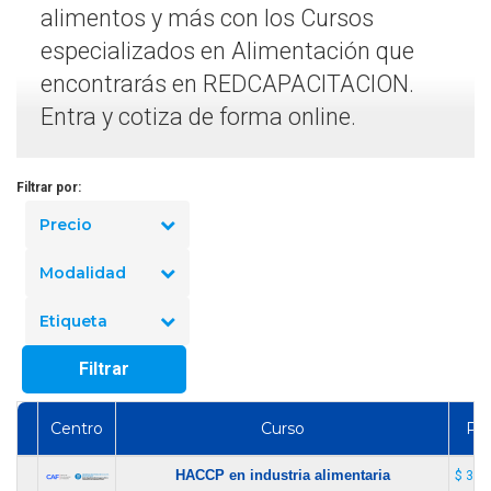
alimentos y más con los Cursos
especializados en Alimentación que
encontrarás en REDCAPACITACION.
Entra y cotiza de forma online.
Filtrar por:
Precio
Modalidad
Etiqueta
Filtrar
Centro
Curso
Pre
HACCP en industria alimentaria
$ 3.0