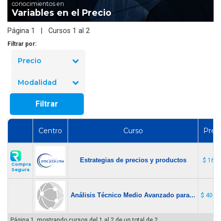
conocimientos en
Variables en el Precio
Página 1 | Cursos 1 al 2
Filtrar por:
Precio
Modalidad
Filtrar
Centro
Curso
Prec
Estrategias de precios y productos
$ 16.0
Compra
Segura
Análisis Técnico Medio Avanzado para...
$ 400.
Página 1, mostrando cursos del 1 al 2 de un total de 2. .