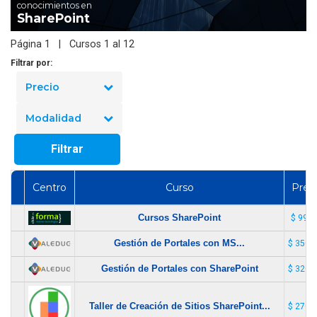
conocimientos en
SharePoint
Página 1 | Cursos 1 al 12
Filtrar por:
Precio
Modalidad
Filtrar
Centro
Curso
Prec
Cursos SharePoint
$ 99.9
Gestión de Portales con MS...
$ 350.
Gestión de Portales con SharePoint
$ 320.
Taller de Creación de Sitios SharePoint...
$ 270.