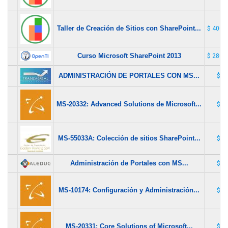
Taller de Creación de Sitios con SharePoint...
$ 400.
Curso Microsoft SharePoint 2013
$ 280.
ADMINISTRACIÓN DE PORTALES CON MS...
$ 1
MS-20332: Advanced Solutions de Microsoft...
$ 1
MS-55033A: Colección de sitios SharePoint...
$ 1
Administración de Portales con MS...
$ 1
MS-10174: Configuración y Administración...
$ 1
MS-20331: Core Solutions of Microsoft...
$ 1