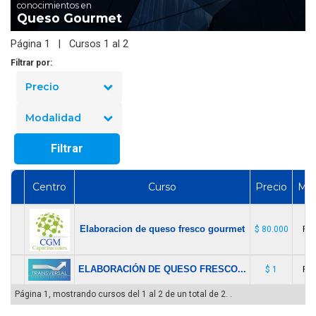
conocimientos en
Queso Gourmet
Página 1 | Cursos 1 al 2
Filtrar por:
Precio
Modalidad
Filtrar
Centro
Curso
Precio
Mod
Elaboracion de queso fresco gourmet
$ 80.000
Pre
ELABORACIÓN DE QUESO FRESCO...
$ 1
Pre
Página 1, mostrando cursos del 1 al 2 de un total de 2. .