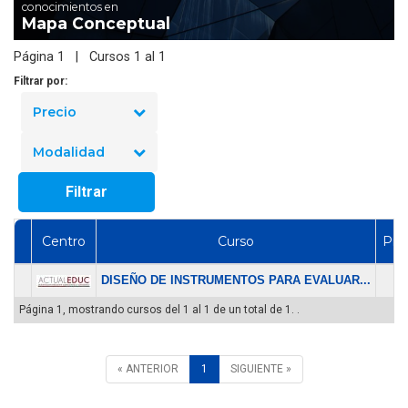
conocimientos en
Mapa Conceptual
Página 1 | Cursos 1 al 1
Filtrar por:
Precio
Modalidad
Filtrar
Centro
Curso
Pre
DISEÑO DE INSTRUMENTOS PARA EVALUAR...
$ 
Página 1, mostrando cursos del 1 al 1 de un total de 1. .
« ANTERIOR
1
SIGUIENTE »