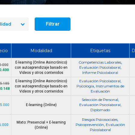
Oferta Psicólog@ R&S - Región
Búsqueda Psicologo 
de Los Lagos
- Temuco
Filtrar
lidad
ecio
Modalidad
Etiquetas
D
Competencias Laborales
E-learning (Online Asincrónico)
,
0.000
Evaluación Psicolaboral
con autoaprendizaje basado en
,
0.400
Informe Psicolaboral
Videos y otros contenidos
Evaluación Psicolaboral
E-learning (Online Asincrónico)
,
25.185
Psicología
Instrumentos de
con autoaprendizaje basado en
,
80.148
Evaluación
Videos y otros contenidos
Selección de Personal
,
Evaluación Psicolaboral
75.000
E-learning (Online)
,
Diplomado
Riesgos Psicosociales
,
Mixto: Presencial + E-learning
Psicoprevención
Evaluación
6.000
,
(Online)
Psicolaboral