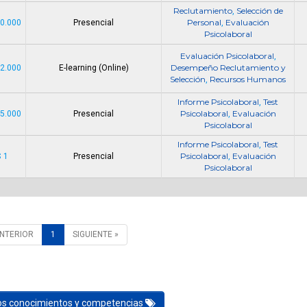
Reclutamiento
Selección de
,
Personal
Evaluación
90.000
Presencial
,
Psicolaboral
Evaluación Psicolaboral
,
Desempeño Reclutamiento y
52.000
E-learning (Online)
Selección
Recursos Humanos
,
Informe Psicolaboral
Test
,
Psicolaboral
Evaluación
05.000
Presencial
,
Psicolaboral
Informe Psicolaboral
Test
,
Psicolaboral
Evaluación
$ 1
Presencial
,
Psicolaboral
ANTERIOR
1
SIGUIENTE »
los conocimientos y competencias