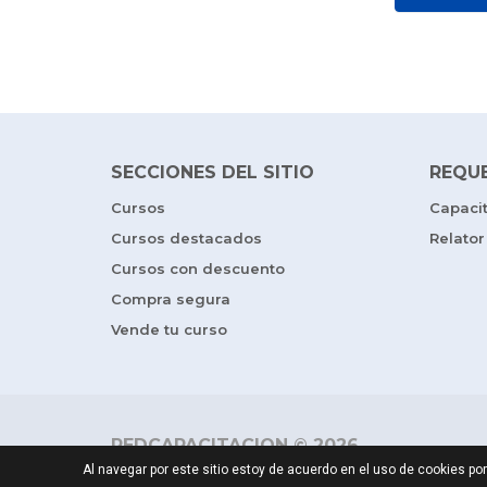
SECCIONES DEL SITIO
REQU
Cursos
Capaci
Cursos destacados
Relator
Cursos con descuento
Compra segura
Vende tu curso
REDCAPACITACION © 2026
Al navegar por este sitio estoy de acuerdo en el uso de cookies 