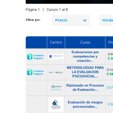
Búsqueda de Psicólogos
Página 1 | Cursos 1 al 8
Freelance Regiones
Precio
Moda
Filtrar por:
Centro
Curso
Pr
Evaluaciones por
$ 8
Compra
competencias y
$ 3
Segura
creación...
METODOLOGIAS PARA
$ 7
Compra
LA EVALUACION
$ 5
Segura
PSICOSOCIAL...
Diplomado en Procesos
$ 5
de Evaluación...
Evaluación de riesgos
$ 9
psicosociales...