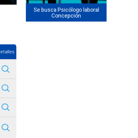
Santiago,
Freelance
Se busca Psicólogo laboral
con p
Concepción
pe
etalles