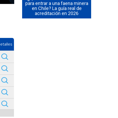
 cuál vale
para entrar a una faena minera
confinados
e chileno
en Chile? La guía real de
y cuál cer
acreditación en 2026
etalles