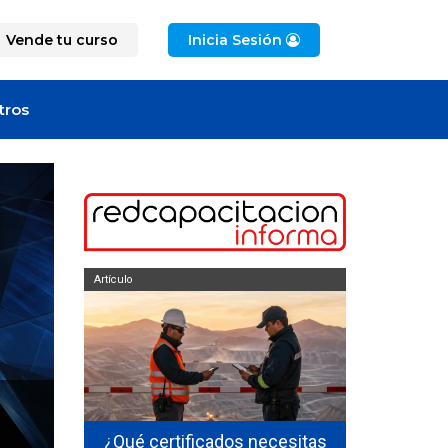
Vende tu curso
Inicia Sesión
tros
Artículo
Artículo
industrial
¿Qué certificados necesitas
Trabajo en