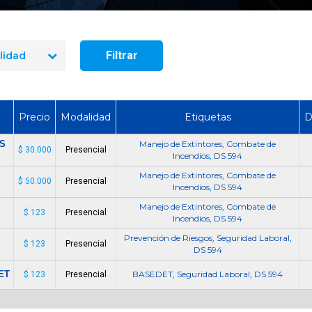
obliga a hacer a las empresas
online vs presencial:
chilenas en materia de
más ante un mandant
seguridad industrial
en 2026
Filtrar
lidad
Precio
Modalidad
Etiquetas
D
S
Manejo de Extintores
Combate de
,
$ 30.000
Presencial
Incendios
DS 594
,
Manejo de Extintores
Combate de
,
$ 50.000
Presencial
Incendios
DS 594
,
Manejo de Extintores
Combate de
,
$ 123
Presencial
Incendios
DS 594
,
S
Prevención de Riesgos
Seguridad Laboral
,
,
$ 123
Presencial
DS 594
ET
BASEDET
Seguridad Laboral
DS 594
$ 123
Presencial
,
,