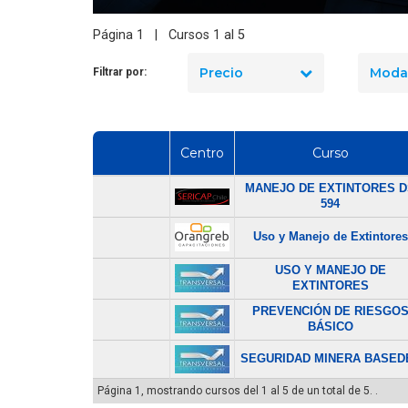
dos: diferencias clave
certificaciones de seguridad
 certificar primero en
industrial? La ruta lógica según
Página 1 | Cursos 1 al 5
Chile
tu cargo en 2026
Precio
Moda
Filtrar por:
Centro
Curso
MANEJO DE EXTINTORES D
594
Uso y Manejo de Extintores
USO Y MANEJO DE
EXTINTORES
PREVENCIÓN DE RIESGO
BÁSICO
SEGURIDAD MINERA BASED
Página 1, mostrando cursos del 1 al 5 de un total de 5. .