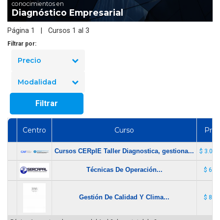
conocimientos en
Diagnóstico Empresarial
Página 1 | Cursos 1 al 3
Filtrar por:
Precio
Modalidad
Filtrar
Centro
Curso
Prec
Cursos CERpIE Taller Diagnostica, gestiona...
$ 3.000
Técnicas De Operación...
$ 60.
Gestión De Calidad Y Clima...
$ 80.