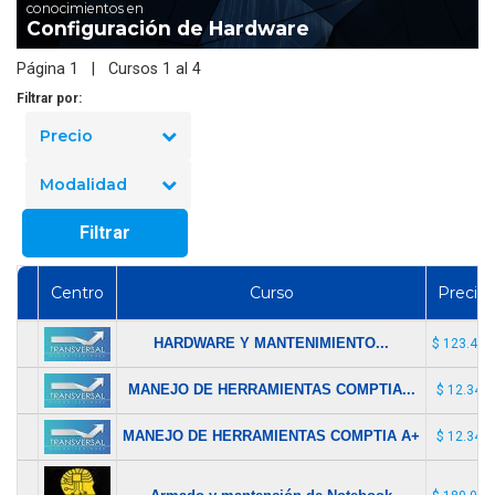
conocimientos en
Configuración de Hardware
Página 1 | Cursos 1 al 4
Filtrar por:
Precio
Modalidad
Filtrar
Centro
Curso
Precio
HARDWARE Y MANTENIMIENTO...
$ 123.456
MANEJO DE HERRAMIENTAS COMPTIA...
$ 12.345
MANEJO DE HERRAMIENTAS COMPTIA A+
$ 12.345