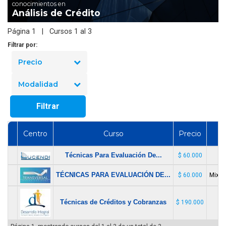
conocimientos en
Análisis de Crédito
Página 1 | Cursos 1 al 3
Filtrar por:
Precio
Modalidad
Filtrar
Centro
Curso
Precio
Técnicas Para Evaluación De...
$ 60.000
TÉCNICAS PARA EVALUACIÓN DE...
$ 60.000
Mixto:
Técnicas de Créditos y Cobranzas
$ 190.000